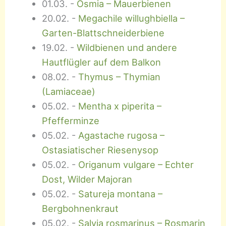
01.03.
-
Osmia – Mauerbienen
20.02.
-
Megachile willughbiella –
Garten-Blattschneiderbiene
19.02.
-
Wildbienen und andere
Hautflügler auf dem Balkon
08.02.
-
Thymus – Thymian
(Lamiaceae)
05.02.
-
Mentha x piperita –
Pfefferminze
05.02.
-
Agastache rugosa –
Ostasiatischer Riesenysop
05.02.
-
Origanum vulgare – Echter
Dost, Wilder Majoran
05.02.
-
Satureja montana –
Bergbohnenkraut
05.02.
-
Salvia rosmarinus – Rosmarin