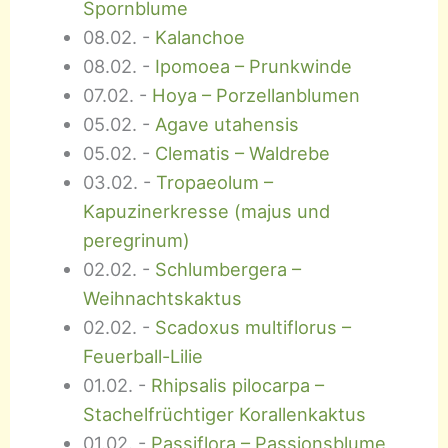
Spornblume
08.02.
-
Kalanchoe
08.02.
-
Ipomoea – Prunkwinde
07.02.
-
Hoya – Porzellanblumen
05.02.
-
Agave utahensis
05.02.
-
Clematis – Waldrebe
03.02.
-
Tropaeolum –
Kapuzinerkresse (majus und
peregrinum)
02.02.
-
Schlumbergera –
Weihnachtskaktus
02.02.
-
Scadoxus multiflorus –
Feuerball-Lilie
01.02.
-
Rhipsalis pilocarpa –
Stachelfrüchtiger Korallenkaktus
01.02.
-
Passiflora – Passionsblume