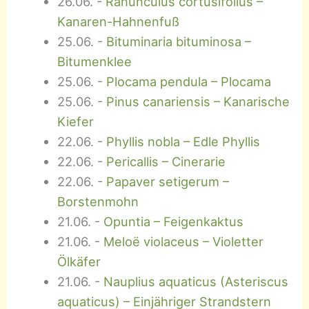
26.06.
-
Ranunculus cortusifolius –
Kanaren-Hahnenfuß
25.06.
-
Bituminaria bituminosa –
Bitumenklee
25.06.
-
Plocama pendula – Plocama
25.06.
-
Pinus canariensis – Kanarische
Kiefer
22.06.
-
Phyllis nobla – Edle Phyllis
22.06.
-
Pericallis – Cinerarie
22.06.
-
Papaver setigerum –
Borstenmohn
21.06.
-
Opuntia – Feigenkaktus
21.06.
-
Meloë violaceus – Violetter
Ölkäfer
21.06.
-
Nauplius aquaticus (Asteriscus
aquaticus) – Einjähriger Strandstern