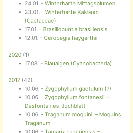
24.01.
-
Winterharte Mittagsblumen
23.01.
-
Winterharte Kakteen
(Cactaceae)
17.01.
-
Brasiliopuntia brasiliensis
12.01.
-
Ceropegia haygarthii
2020
(
1
)
17.08.
-
Blaualgen (Cyanobacteria)
2017
(
42
)
10.06.
-
Zygophyllum gaetulum (?)
10.06.
-
Zygophyllum fontanesii –
Desfontaines-Jochblatt
10.06.
-
Traganum moquinii – Moquins
Traganum
10.06.
-
Tamarix canariensis –