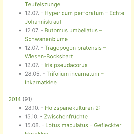
Teufelszunge
12.07.
-
Hypericum perforatum – Echte
Johanniskraut
12.07.
-
Butomus umbellatus –
Schwanenblume
12.07.
-
Tragopogon pratensis –
Wiesen-Bocksbart
12.07.
-
Iris pseudacorus
28.05.
-
Trifolium incarnatum –
Inkarnatklee
2014
(
91
)
28.10.
-
Holzspänekulturen 2:
15.10.
-
Zwischenfrüchte
15.08.
-
Lotus maculatus – Gefleckter
Hornklee