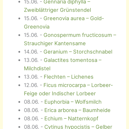
15.06.
-
Gennaria diphylla –
Zweiblättriger Grünstendel
15.06.
-
Greenovia aurea – Gold-
Greenovia
15.06.
-
Gonospermum fructicosum –
Strauchiger Kantensame
14.06.
-
Geranium – Storchschnabel
13.06.
-
Galactites tomentosa –
Milchdistel
13.06.
-
Flechten – Lichenes
12.06.
-
Ficus microcarpa – Lorbeer-
Feige oder Indischer Lorbeer
08.06.
-
Euphorbia – Wolfsmilch
08.06.
-
Erica arborea – Baumheide
08.06.
-
Echium – Natternkopf
08.06.
-
Cytinus hypocistis – Gelber