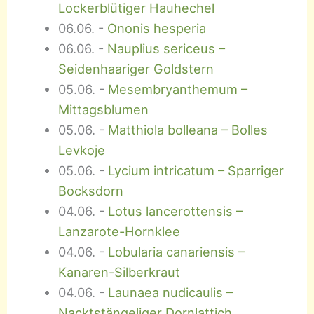
Lockerblütiger Hauhechel
06.06.
-
Ononis hesperia
06.06.
-
Nauplius sericeus –
Seidenhaariger Goldstern
05.06.
-
Mesembryanthemum –
Mittagsblumen
05.06.
-
Matthiola bolleana – Bolles
Levkoje
05.06.
-
Lycium intricatum – Sparriger
Bocksdorn
04.06.
-
Lotus lancerottensis –
Lanzarote-Hornklee
04.06.
-
Lobularia canariensis –
Kanaren-Silberkraut
04.06.
-
Launaea nudicaulis –
Nacktstängeliger Dornlattich