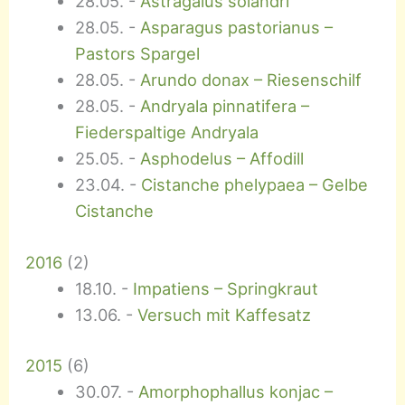
28.05.
-
Astragalus solandri
28.05.
-
Asparagus pastorianus –
Pastors Spargel
28.05.
-
Arundo donax – Riesenschilf
28.05.
-
Andryala pinnatifera –
Fiederspaltige Andryala
25.05.
-
Asphodelus – Affodill
23.04.
-
Cistanche phelypaea – Gelbe
Cistanche
2016
(
2
)
18.10.
-
Impatiens – Springkraut
13.06.
-
Versuch mit Kaffesatz
2015
(
6
)
30.07.
-
Amorphophallus konjac –