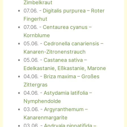
Zimbelkraut
07.06.
-
Digitalis purpurea – Roter
Fingerhut
07.06.
-
Centaurea cyanus –
Kornblume
05.06.
-
Cedronella canariensis –
Kanaren-Zitronenstrauch
05.06.
-
Castanea sativa –
Edelkastanie, Eßkastanie, Marone
04.06.
-
Briza maxima – Großes
Zittergras
04.06.
-
Astydamia latifolia –
Nymphendolde
03.06.
-
Argyranthemum –
Kanarenmargarite
03.06.
-
Andryala pinnatifida –