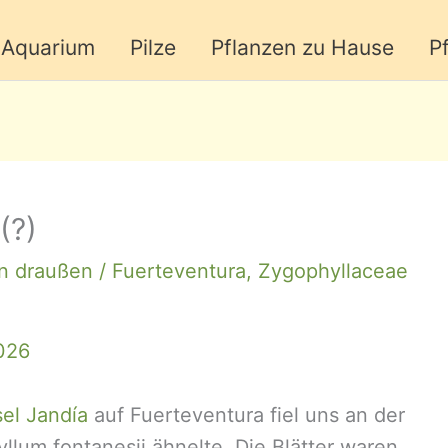
Aquarium
Pilze
Pflanzen zu Hause
P
(?)
n draußen
/
Fuerteventura
,
Zygophyllaceae
2026
sel Jandía
auf Fuerteventura fiel uns an der
llum fontanesii ähnelte. Die Blätter waren