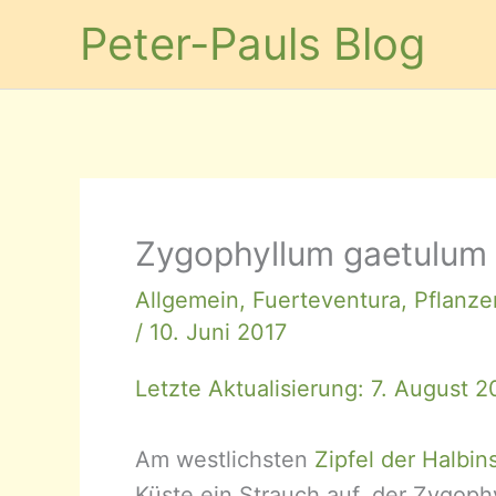
Zum
Peter-Pauls Blog
Inhalt
springen
Zygophyllum gaetulum 
Allgemein
,
Fuerteventura
,
Pflanze
/
10. Juni 2017
Letzte Aktualisierung: 7. August 
Am westlichsten
Zipfel der Halbin
Küste ein Strauch auf, der Zygophy