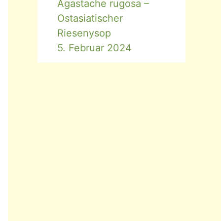
Agastache rugosa –
Ostasiatischer
Riesenysop
5. Februar 2024