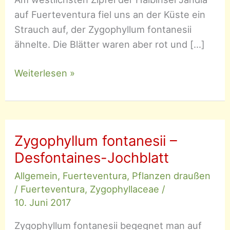
auf Fuerteventura fiel uns an der Küste ein
Strauch auf, der Zygophyllum fontanesii
ähnelte. Die Blätter waren aber rot und […]
Zygophyllum
Weiterlesen »
gaetulum
(?)
Zygophyllum fontanesii –
Desfontaines-Jochblatt
Allgemein
,
Fuerteventura
,
Pflanzen draußen
/
Fuerteventura
,
Zygophyllaceae
/
10. Juni 2017
Zygophyllum fontanesii begegnet man auf