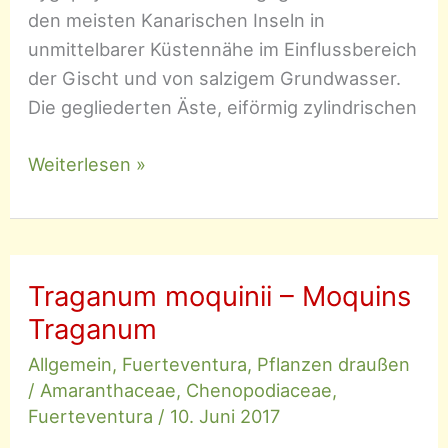
den meisten Kanarischen Inseln in
unmittelbarer Küstennähe im Einflussbereich
der Gischt und von salzigem Grundwasser.
Die gegliederten Äste, eiförmig zylindrischen
Zygophyllum
Weiterlesen »
fontanesii
–
Desfontaines-
Jochblatt
Traganum moquinii – Moquins
Traganum
Allgemein
,
Fuerteventura
,
Pflanzen draußen
/
Amaranthaceae
,
Chenopodiaceae
,
Fuerteventura
/
10. Juni 2017