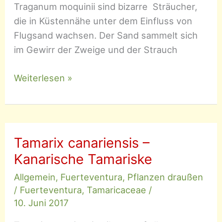
Traganum moquinii sind bizarre Sträucher,
die in Küstennähe unter dem Einfluss von
Flugsand wachsen. Der Sand sammelt sich
im Gewirr der Zweige und der Strauch
Traganum
Weiterlesen »
moquinii
–
Moquins
Traganum
Tamarix canariensis –
Kanarische Tamariske
Allgemein
,
Fuerteventura
,
Pflanzen draußen
/
Fuerteventura
,
Tamaricaceae
/
10. Juni 2017