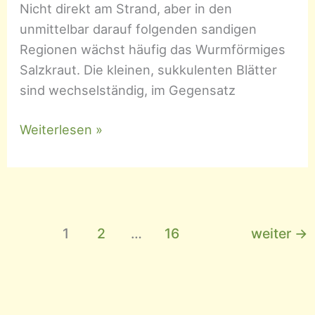
Nicht direkt am Strand, aber in den
unmittelbar darauf folgenden sandigen
Regionen wächst häufig das Wurmförmiges
Salzkraut. Die kleinen, sukkulenten Blätter
sind wechselständig, im Gegensatz
Salsola
Weiterlesen »
vermiculata
–
Wurmförmiges
Salzkraut
1
2
…
16
weiter
→