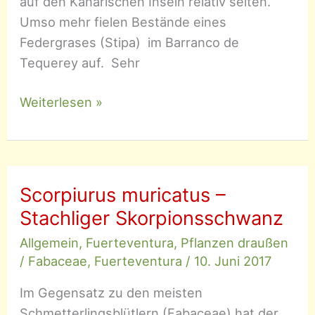
auf den Kanarischen Inseln relativ selten.
Umso mehr fielen Bestände eines
Federgrases (Stipa) im Barranco de
Tequerey auf. Sehr
Stipa
Weiterlesen »
capensis
–
Gedrehtes
Federgras
Scorpiurus muricatus –
Stachliger Skorpionsschwanz
Allgemein
,
Fuerteventura
,
Pflanzen draußen
/
Fabaceae
,
Fuerteventura
/
10. Juni 2017
Im Gegensatz zu den meisten
Schmetterlingsblütlern (Fabaceae) hat der