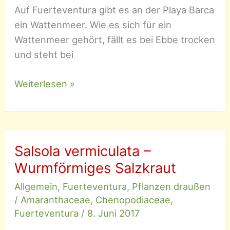
Auf Fuerteventura gibt es an der Playa Barca
ein Wattenmeer. Wie es sich für ein
Wattenmeer gehört, fällt es bei Ebbe trocken
und steht bei
Sarcocornia
Weiterlesen »
perennis
–
Ausdauernde
Gliedermelde
Salsola vermiculata –
Wurmförmiges Salzkraut
Allgemein
,
Fuerteventura
,
Pflanzen draußen
/
Amaranthaceae
,
Chenopodiaceae
,
Fuerteventura
/
8. Juni 2017