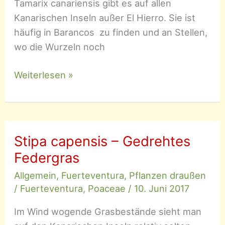
Tamarix canariensis gibt es auf allen
Kanarischen Inseln außer El Hierro. Sie ist
häufig in Barancos zu finden und an Stellen,
wo die Wurzeln noch
Tamarix
Weiterlesen »
canariensis
–
Kanarische
Tamariske
Stipa capensis – Gedrehtes
Federgras
Allgemein
,
Fuerteventura
,
Pflanzen draußen
/
Fuerteventura
,
Poaceae
/
10. Juni 2017
Im Wind wogende Grasbestände sieht man