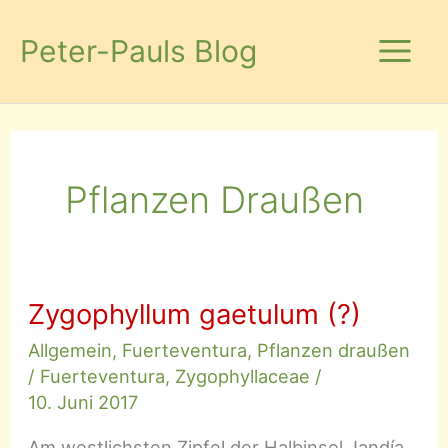
Zum
Inhalt
Peter-Pauls Blog
springen
Pflanzen Draußen
Zygophyllum gaetulum (?)
Allgemein
,
Fuerteventura
,
Pflanzen draußen
/
Fuerteventura
,
Zygophyllaceae
/
10. Juni 2017
Am westlichsten Zipfel der Halbinsel Jandía