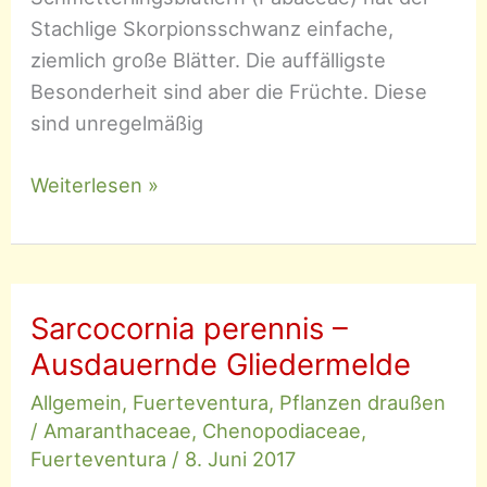
Stachlige Skorpionsschwanz einfache,
ziemlich große Blätter. Die auffälligste
Besonderheit sind aber die Früchte. Diese
sind unregelmäßig
Scorpiurus
Weiterlesen »
muricatus
–
Stachliger
Skorpionsschwanz
Sarcocornia perennis –
Ausdauernde Gliedermelde
Allgemein
,
Fuerteventura
,
Pflanzen draußen
/
Amaranthaceae
,
Chenopodiaceae
,
Fuerteventura
/
8. Juni 2017