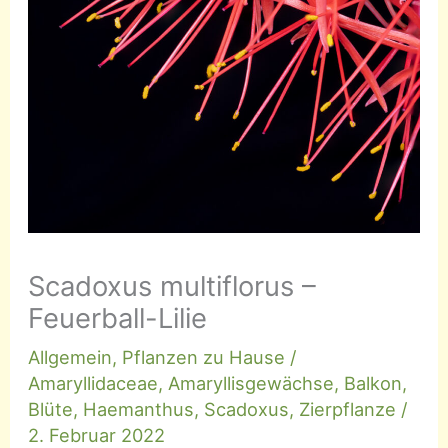
Scadoxus multiflorus –
Feuerball-Lilie
Allgemein
,
Pflanzen zu Hause
/
Amaryllidaceae
,
Amaryllisgewächse
,
Balkon
,
Blüte
,
Haemanthus
,
Scadoxus
,
Zierpflanze
/
2. Februar 2022