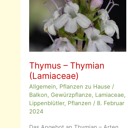
Thymus – Thymian
(Lamiaceae)
Allgemein
,
Pflanzen zu Hause
/
Balkon
,
Gewürzpflanze
,
Lamiaceae
,
Lippenblütler
,
Pflanzen
/
8. Februar
2024
Das Angebot an Thymian – Arten