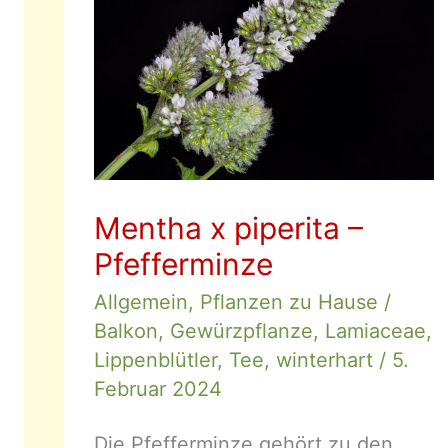
Mentha x piperita –
Pfefferminze
Allgemein
,
Pflanzen zu Hause
/
Balkon
,
Gewürzpflanze
,
Lamiaceae
,
Lippenblütler
,
Tee
,
winterhart
/
5.
Februar 2024
Die Pfefferminze gehört zu den