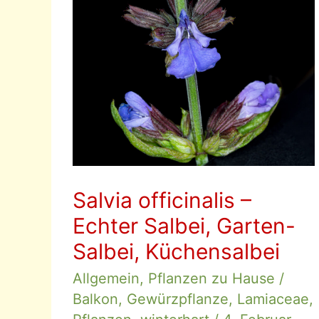
Salvia officinalis –
Echter Salbei, Garten-
Salbei, Küchensalbei
Allgemein
,
Pflanzen zu Hause
/
Balkon
,
Gewürzpflanze
,
Lamiaceae
,