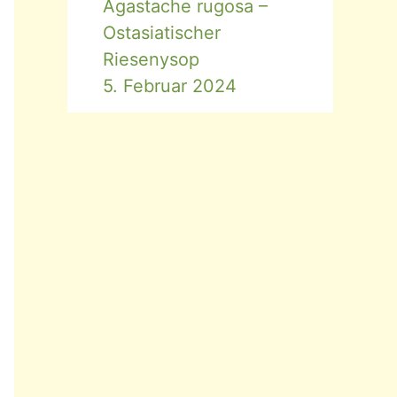
Agastache rugosa –
Ostasiatischer
Riesenysop
5. Februar 2024