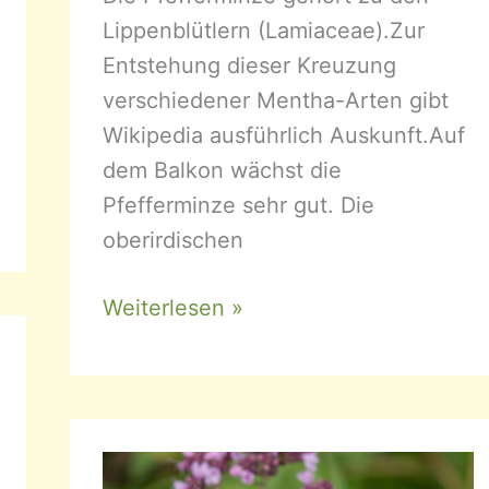
Lippenblütlern (Lamiaceae).Zur
Entstehung dieser Kreuzung
verschiedener Mentha-Arten gibt
Wikipedia ausführlich Auskunft.Auf
dem Balkon wächst die
Pfefferminze sehr gut. Die
oberirdischen
Mentha
Weiterlesen »
x
piperita
–
Pfefferminze