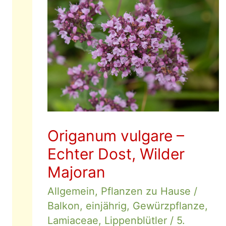
Origanum vulgare –
Echter Dost, Wilder
Majoran
Allgemein
,
Pflanzen zu Hause
/
Balkon
,
einjährig
,
Gewürzpflanze
,
Lamiaceae
,
Lippenblütler
/
5.