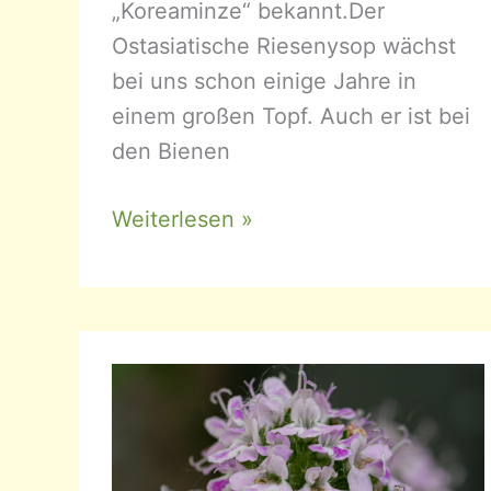
„Koreaminze“ bekannt.Der
Ostasiatische Riesenysop wächst
bei uns schon einige Jahre in
einem großen Topf. Auch er ist bei
den Bienen
Agastache
Weiterlesen »
rugosa
–
Ostasiatischer
Riesenysop