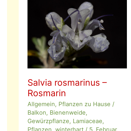
Wilder
Majoran
Salvia rosmarinus –
Rosmarin
Allgemein
,
Pflanzen zu Hause
/
Balkon
,
Bienenweide
,
Gewürzpflanze
,
Lamiaceae
,
Pflanzen
,
winterhart
/
5. Februar