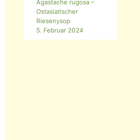
Agastache rugosa –
Ostasiatischer
Riesenysop
5. Februar 2024