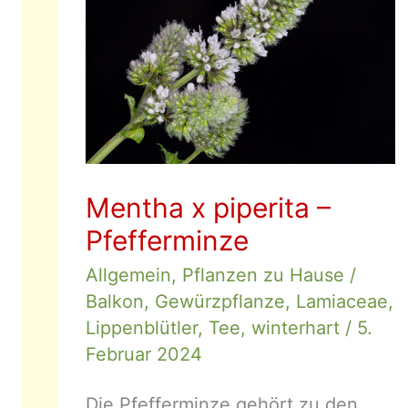
Mentha x piperita –
Pfefferminze
Allgemein
,
Pflanzen zu Hause
/
Balkon
,
Gewürzpflanze
,
Lamiaceae
,
Lippenblütler
,
Tee
,
winterhart
/
5.
Februar 2024
Die Pfefferminze gehört zu den