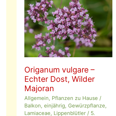
Origanum vulgare –
Echter Dost, Wilder
Majoran
Allgemein
,
Pflanzen zu Hause
/
Balkon
,
einjährig
,
Gewürzpflanze
,
Lamiaceae
,
Lippenblütler
/
5.