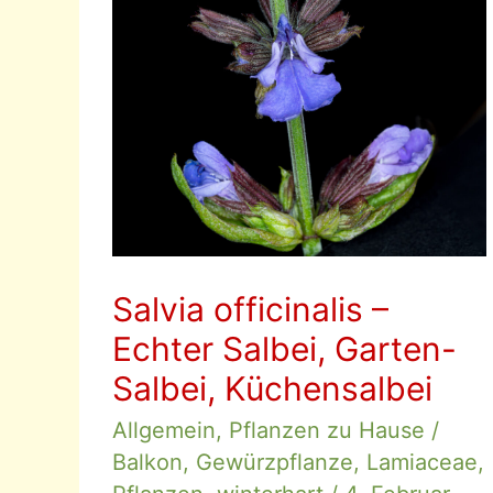
Salvia officinalis –
Echter Salbei, Garten-
Salbei, Küchensalbei
Allgemein
,
Pflanzen zu Hause
/
Balkon
,
Gewürzpflanze
,
Lamiaceae
,