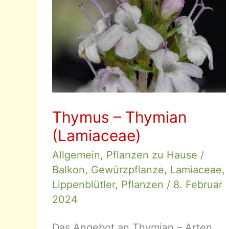
Thymus – Thymian
(Lamiaceae)
Allgemein
,
Pflanzen zu Hause
/
Balkon
,
Gewürzpflanze
,
Lamiaceae
,
Lippenblütler
,
Pflanzen
/
8. Februar
2024
Das Angebot an Thymian – Arten