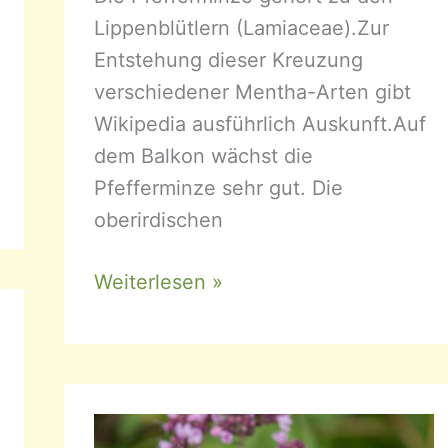
Lippenblütlern (Lamiaceae).Zur
Entstehung dieser Kreuzung
verschiedener Mentha-Arten gibt
Wikipedia ausführlich Auskunft.Auf
dem Balkon wächst die
Pfefferminze sehr gut. Die
oberirdischen
Mentha
Weiterlesen »
x
piperita
–
Pfefferminze