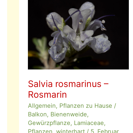
Wilder
Majoran
Salvia rosmarinus –
Rosmarin
Allgemein
,
Pflanzen zu Hause
/
Balkon
,
Bienenweide
,
Gewürzpflanze
,
Lamiaceae
,
Pflanzen
,
winterhart
/
5. Februar