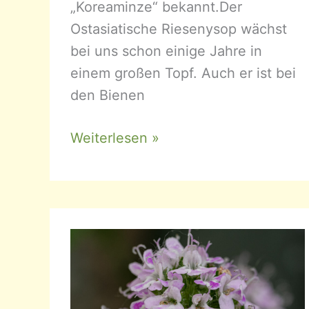
„Koreaminze“ bekannt.Der
Ostasiatische Riesenysop wächst
bei uns schon einige Jahre in
einem großen Topf. Auch er ist bei
den Bienen
Agastache
Weiterlesen »
rugosa
–
Ostasiatischer
Riesenysop