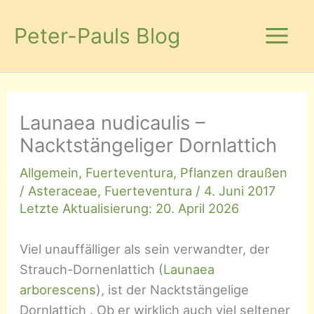
Zum
Inhalt
Peter-Pauls Blog
springen
Launaea nudicaulis –
Nacktstängeliger Dornlattich
Allgemein
,
Fuerteventura
,
Pflanzen draußen
/
Asteraceae
,
Fuerteventura
/
4. Juni 2017
Letzte Aktualisierung: 20. April 2026
Viel unauffälliger als sein verwandter, der
Strauch-Dornenlattich (
Launaea
arborescens
), ist der Nacktstängelige
Dornlattich . Ob er wirklich auch viel seltener