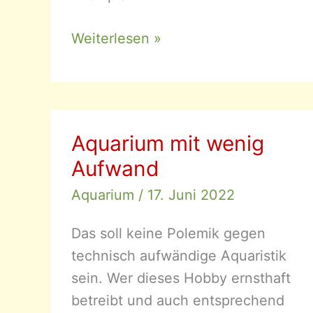
Salvia
Weiterlesen »
farinacea
–
Mehliger
Salbei
Aquarium mit wenig
Aufwand
Aquarium
/
17. Juni 2022
Das soll keine Polemik gegen
technisch aufwändige Aquaristik
sein. Wer dieses Hobby ernsthaft
betreibt und auch entsprechend