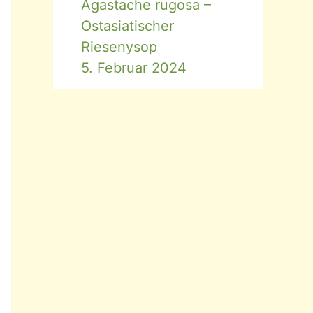
Agastache rugosa –
Ostasiatischer
Riesenysop
5. Februar 2024