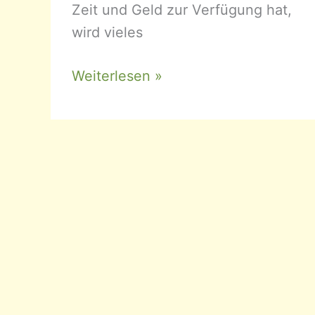
Zeit und Geld zur Verfügung hat,
wird vieles
Aquarium
Weiterlesen »
mit
wenig
Aufwand