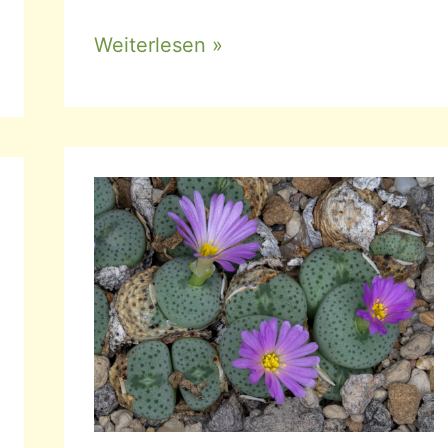
Albuca
Weiterlesen »
spiralis