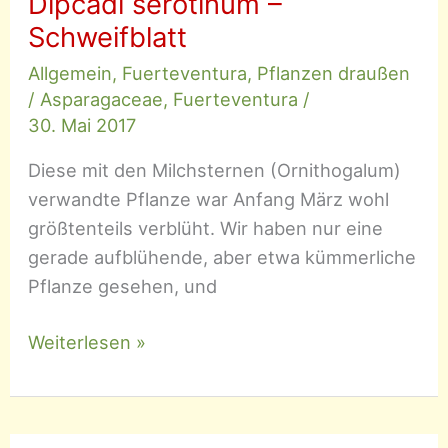
Dipcadi serotinum –
Schweifblatt
Allgemein
,
Fuerteventura
,
Pflanzen draußen
/
Asparagaceae
,
Fuerteventura
/
30. Mai 2017
Diese mit den Milchsternen (Ornithogalum)
verwandte Pflanze war Anfang März wohl
größtenteils verblüht. Wir haben nur eine
gerade aufblühende, aber etwa kümmerliche
Pflanze gesehen, und
Dipcadi
Weiterlesen »
serotinum
–
Schweifblatt