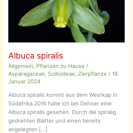
Albuca spiralis
Allgemein
,
Pflanzen zu Hause
/
Asparagaceae
,
Scilloideae
,
Zierpflanze
/
18.
Januar 2024
Albuca spiralis kommt aus dem Westkap in
Südafrika.2016 habe ich bei Dehner eine
Albuca spiralis gesehen. Durch die spiralig
gedrehten Blätter und einen bereits
angelegten […]