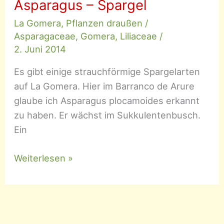
Asparagus – Spargel
La Gomera
,
Pflanzen draußen
/
Asparagaceae
,
Gomera
,
Liliaceae
/
2. Juni 2014
Es gibt einige strauchförmige Spargelarten
auf La Gomera. Hier im Barranco de Arure
glaube ich Asparagus plocamoides erkannt
zu haben. Er wächst im Sukkulentenbusch.
Ein
Asparagus
Weiterlesen »
–
Spargel