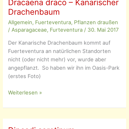
Dracaena draco – Kanarischer
Drachenbaum
Allgemein
,
Fuerteventura
,
Pflanzen draußen
/
Asparagaceae
,
Furteventura
/
30. Mai 2017
Der Kanarische Drachenbaum kommt auf
Fuerteventura an natürlichen Standorten
nicht (oder nicht mehr) vor, wurde aber
angepflanzt. So haben wir ihn im Oasis-Park
(erstes Foto)
Dracaena
Weiterlesen »
draco
–
Kanarischer
Drachenbaum