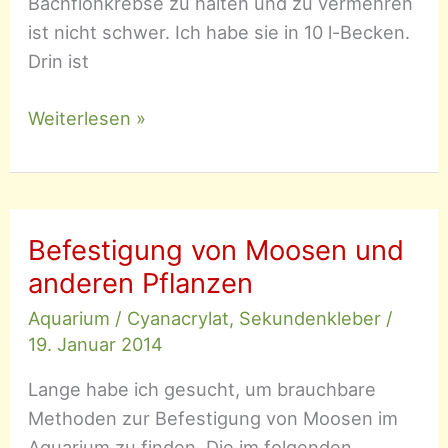
Bachflohkrebse zu halten und zu vermehren
ist nicht schwer. Ich habe sie in 10 l-Becken.
Drin ist
Mexikanische
Weiterlesen »
Bachflohkrebse
(Hyalella
azteca)
Befestigung von Moosen und
anderen Pflanzen
Aquarium
/
Cyanacrylat
,
Sekundenkleber
/
19. Januar 2014
Lange habe ich gesucht, um brauchbare
Methoden zur Befestigung von Moosen im
Aquarium zu finden. Die im folgenden