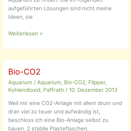
aufgeführten Lösungen sind nicht meine
Ideen, sie
Befestigung
Weiterlesen »
von
Moosen
und
anderen
Bio-CO2
Pflanzen
Aquarium
/
Aquarium
,
Bio-CO2
,
Flipper
,
Kohlendioxid
,
Paffrath
/
10. Dezember 2013
Weil mir eine CO2-Anlage mit allem drum und
dran viel zu teuer und aufwändig ist,
beschloss ich eine Bio-Anlage selbst zu
bauen. 2 stabile Plasteflaschen,