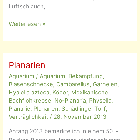
Luftschlauch,
Bio-
Weiterlesen »
CO2
Planarien
Aquarium
/
Aquarium
,
Bekämpfung
,
Blasenschnecke
,
Cambarellus
,
Garnelen
,
Hyalella azteca
,
Köder
,
Mexikanische
Bachflohkrebse
,
No-Planaria
,
Physella
,
Planarie
,
Planarien
,
Schädlinge
,
Torf
,
Verträglichkeit
/
28. November 2013
Anfang 2013 bemerkte ich in einem 50 l-
Becken Planarien. Immer wieder sah man