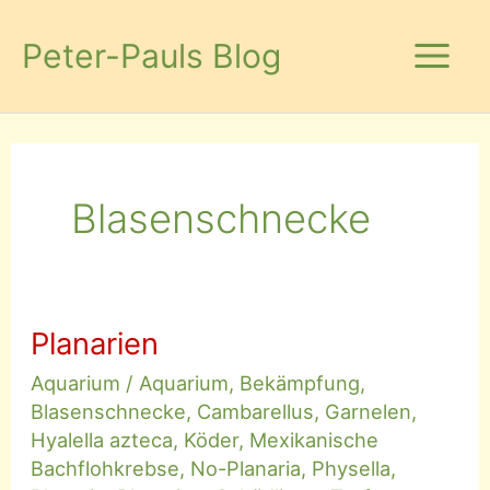
Zum
Inhalt
Peter-Pauls Blog
springen
Blasenschnecke
Planarien
Aquarium
/
Aquarium
,
Bekämpfung
,
Blasenschnecke
,
Cambarellus
,
Garnelen
,
Hyalella azteca
,
Köder
,
Mexikanische
Bachflohkrebse
,
No-Planaria
,
Physella
,