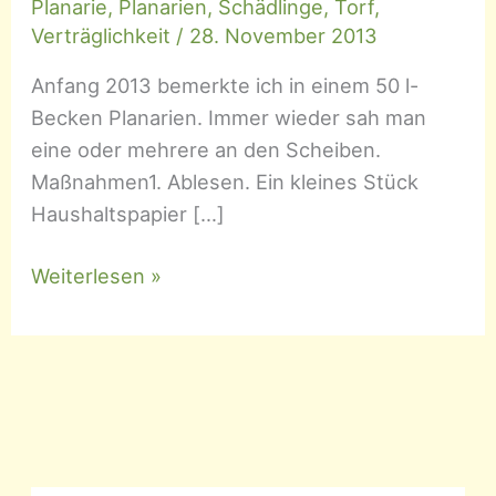
Planarie
,
Planarien
,
Schädlinge
,
Torf
,
Verträglichkeit
/
28. November 2013
Anfang 2013 bemerkte ich in einem 50 l-
Becken Planarien. Immer wieder sah man
eine oder mehrere an den Scheiben.
Maßnahmen1. Ablesen. Ein kleines Stück
Haushaltspapier […]
Planarien
Weiterlesen »