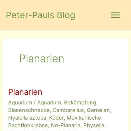
Zum
Inhalt
Peter-Pauls Blog
springen
Planarien
Planarien
Aquarium
/
Aquarium
,
Bekämpfung
,
Blasenschnecke
,
Cambarellus
,
Garnelen
,
Hyalella azteca
,
Köder
,
Mexikanische
Bachflohkrebse
,
No-Planaria
,
Physella
,