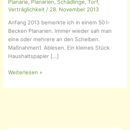
Planarie
,
Planarien
,
Schädlinge
,
Torf
,
Verträglichkeit
/
28. November 2013
Anfang 2013 bemerkte ich in einem 50 l-
Becken Planarien. Immer wieder sah man
eine oder mehrere an den Scheiben.
Maßnahmen1. Ablesen. Ein kleines Stück
Haushaltspapier […]
Planarien
Weiterlesen »