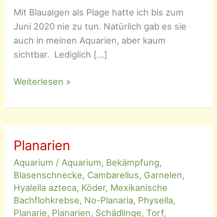
Mit Blaualgen als Plage hatte ich bis zum
Juni 2020 nie zu tun. Natürlich gab es sie
auch in meinen Aquarien, aber kaum
sichtbar. Lediglich […]
Blaualgen
Weiterlesen »
(Cyanobacteria)
Planarien
Aquarium
/
Aquarium
,
Bekämpfung
,
Blasenschnecke
,
Cambarellus
,
Garnelen
,
Hyalella azteca
,
Köder
,
Mexikanische
Bachflohkrebse
,
No-Planaria
,
Physella
,
Planarie
,
Planarien
,
Schädlinge
,
Torf
,