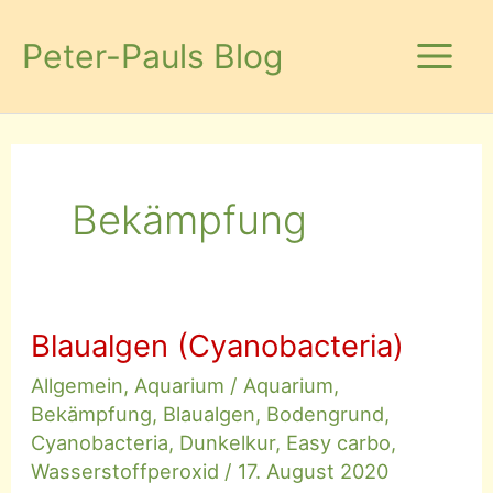
Zum
Inhalt
Peter-Pauls Blog
springen
Bekämpfung
Blaualgen (Cyanobacteria)
Allgemein
,
Aquarium
/
Aquarium
,
Bekämpfung
,
Blaualgen
,
Bodengrund
,
Cyanobacteria
,
Dunkelkur
,
Easy carbo
,
Wasserstoffperoxid
/
17. August 2020