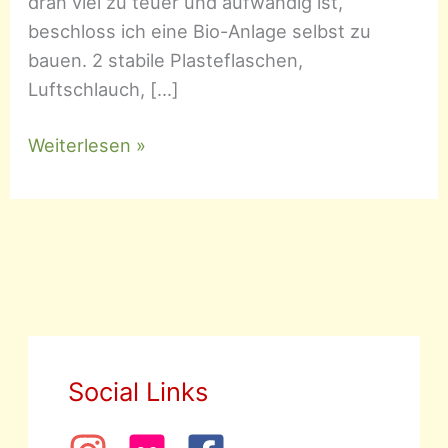
dran viel zu teuer und aufwändig ist,
beschloss ich eine Bio-Anlage selbst zu
bauen. 2 stabile Plasteflaschen,
Luftschlauch, […]
Bio-
Weiterlesen »
CO2
Social Links