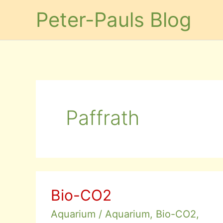
Zum
Peter-Pauls Blog
Inhalt
springen
Paffrath
Bio-CO2
Aquarium
/
Aquarium
,
Bio-CO2
,