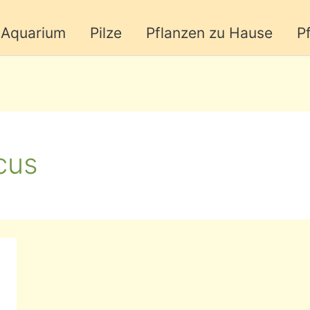
Aquarium
Pilze
Pflanzen zu Hause
P
cus