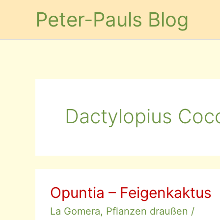
Zum
Peter-Pauls Blog
Inhalt
springen
Dactylopius Coc
Opuntia – Feigenkaktus
La Gomera
,
Pflanzen draußen
/