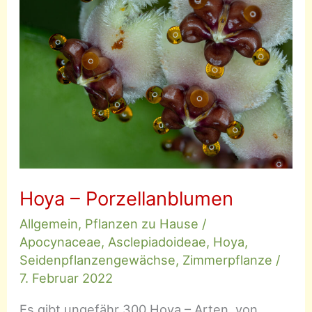
Hoya – Porzellanblumen
Allgemein
,
Pflanzen zu Hause
/
Apocynaceae
,
Asclepiadoideae
,
Hoya
,
Seidenpflanzengewächse
,
Zimmerpflanze
/
7. Februar 2022
Es gibt ungefähr 300 Hoya – Arten, von