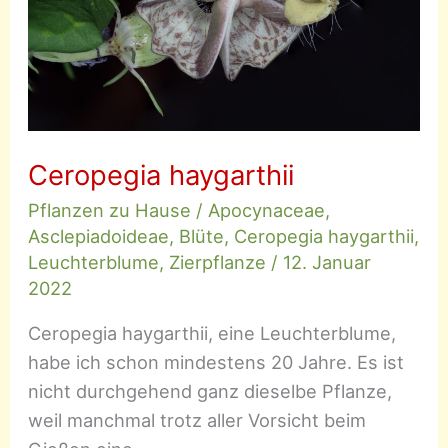
Ceropegia haygarthii
Pflanzen zu Hause
/
Apocynaceae
,
Asclepiadoideae
,
Blüte
,
Ceropegia haygarthii
,
Leuchterblume
,
Zierpflanze
/
12. Januar
2022
Ceropegia haygarthii, eine Leuchterblume,
habe ich schon mindestens 20 Jahre. Es ist
nicht durchgehend ganz dieselbe Pflanze,
weil manchmal trotz aller Vorsicht beim