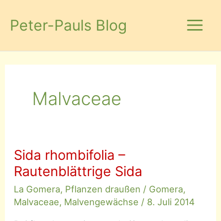
Zum
Inhalt
Peter-Pauls Blog
springen
Malvaceae
Sida rhombifolia –
Rautenblättrige Sida
La Gomera
,
Pflanzen draußen
/
Gomera
,
Malvaceae
,
Malvengewächse
/
8. Juli 2014