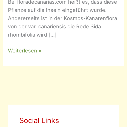
Bei floradecanarias.com heißt es, dass diese
Pflanze auf die Inseln eingeführt wurde.
Andererseits ist in der Kosmos-Kanarenflora
von der var. canariensis die Rede.Sida
rhombifolia wird […]
Sida
Weiterlesen »
rhombifolia
–
Rautenblättrige
Sida
Social Links