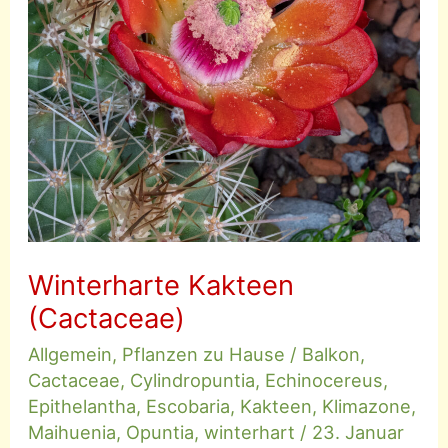
Winterharte Kakteen
(Cactaceae)
Allgemein
,
Pflanzen zu Hause
/
Balkon
,
Cactaceae
,
Cylindropuntia
,
Echinocereus
,
Epithelantha
,
Escobaria
,
Kakteen
,
Klimazone
,
Maihuenia
,
Opuntia
,
winterhart
/
23. Januar