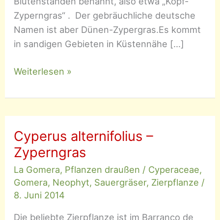
Blütenständen benannt, also etwa „Kopf-
Zyperngras“ . Der gebräuchliche deutsche
Namen ist aber Dünen-Zypergras.Es kommt
in sandigen Gebieten in Küstennähe […]
Cyperus
Weiterlesen »
capitatus
Cyperus alternifolius –
Zyperngras
La Gomera
,
Pflanzen draußen
/
Cyperaceae
,
Gomera
,
Neophyt
,
Sauergräser
,
Zierpflanze
/
8. Juni 2014
Die beliebte Zierpflanze ist im Barranco de