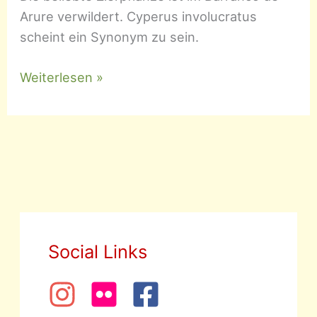
Arure verwildert. Cyperus involucratus
scheint ein Synonym zu sein.
Cyperus
Weiterlesen »
alternifolius
–
Zyperngras
Social Links