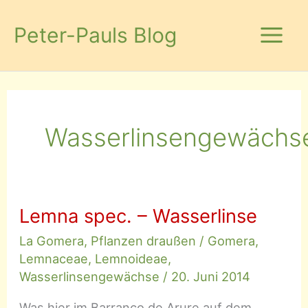
Zum
Inhalt
Peter-Pauls Blog
springen
Wasserlinsengewächs
Lemna spec. – Wasserlinse
La Gomera
,
Pflanzen draußen
/
Gomera
,
Lemnaceae
,
Lemnoideae
,
Wasserlinsengewächse
/
20. Juni 2014
Was hier im Barranco de Arure auf dem