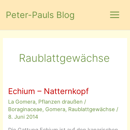
Zum
Inhalt
Peter-Pauls Blog
springen
Raublattgewächse
Echium – Natternkopf
La Gomera
,
Pflanzen draußen
/
Boraginaceae
,
Gomera
,
Raublattgewächse
/
8. Juni 2014
Die Gattung Echium ist auf den kanarischen