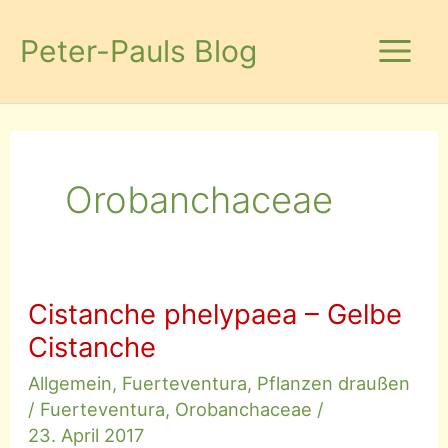
Zum
Inhalt
Peter-Pauls Blog
springen
Orobanchaceae
Cistanche phelypaea – Gelbe
Cistanche
Allgemein
,
Fuerteventura
,
Pflanzen draußen
/
Fuerteventura
,
Orobanchaceae
/
23. April 2017