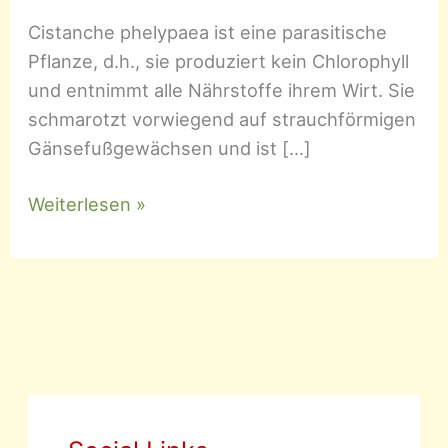
Cistanche phelypaea ist eine parasitische
Pflanze, d.h., sie produziert kein Chlorophyll
und entnimmt alle Nährstoffe ihrem Wirt. Sie
schmarotzt vorwiegend auf strauchförmigen
Gänsefußgewächsen und ist […]
Cistanche
Weiterlesen »
phelypaea
–
Gelbe
Cistanche