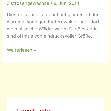
Zistrosengewächse
/
8. Juni 2014
Diese Cistrose ist sehr häufig am Rand der
warmen, sonnigen Kiefernwälder oder dort,
wo mal solche Wälder waren.Die Bestände
sind oftmals von eindrucksvoller Größe.
Cistus
Weiterlesen »
monspeliensis
–
Montpellier-
Zistrose
Social Links