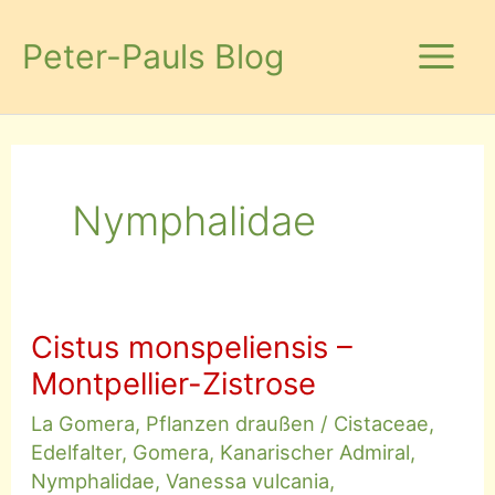
Zum
Inhalt
Peter-Pauls Blog
springen
Nymphalidae
Cistus monspeliensis –
Montpellier-Zistrose
La Gomera
,
Pflanzen draußen
/
Cistaceae
,
Edelfalter
,
Gomera
,
Kanarischer Admiral
,
Nymphalidae
,
Vanessa vulcania
,