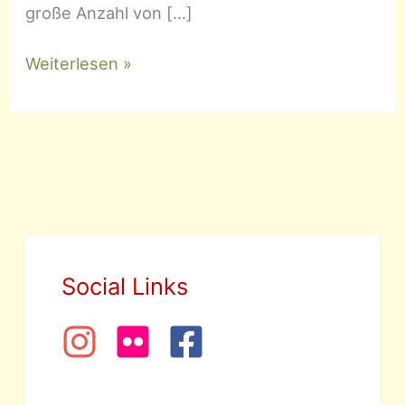
große Anzahl von […]
Sempervivum
Weiterlesen »
–
Hauswurz
Social Links