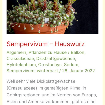
Sempervivum – Hauswurz
Allgemein
,
Pflanzen zu Hause
/
Balkon
,
Crassulaceae
,
Dickblattgewächse
,
Hylotelephium
,
Orostachys
,
Sedum
,
Sempervivum
,
winterhart
/
28. Januar 2022
Weil sehr viele Dickblattgewächse
(Crassulaceae) im gemäßigten Klima, in
Gebirgsregionen und im Norden von Europa,
Asien und Amerika vorkommen, gibt es eine