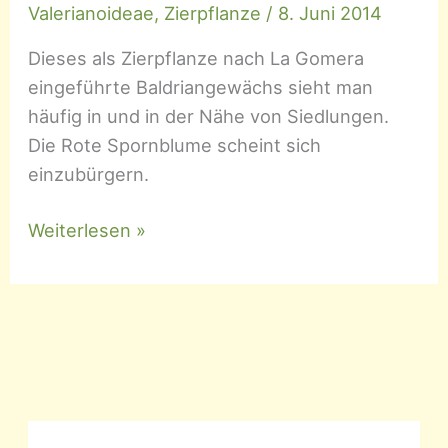
Valerianoideae
,
Zierpflanze
/
8. Juni 2014
Dieses als Zierpflanze nach La Gomera
eingeführte Baldriangewächs sieht man
häufig in und in der Nähe von Siedlungen.
Die Rote Spornblume scheint sich
einzubürgern.
Centranthus
Weiterlesen »
ruber
–
Rote
Spornblume