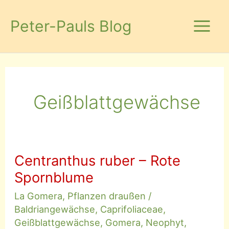
Zum
Inhalt
Peter-Pauls Blog
springen
Geißblattgewächse
Centranthus ruber – Rote
Spornblume
La Gomera
,
Pflanzen draußen
/
Baldriangewächse
,
Caprifoliaceae
,
Geißblattgewächse
,
Gomera
,
Neophyt
,