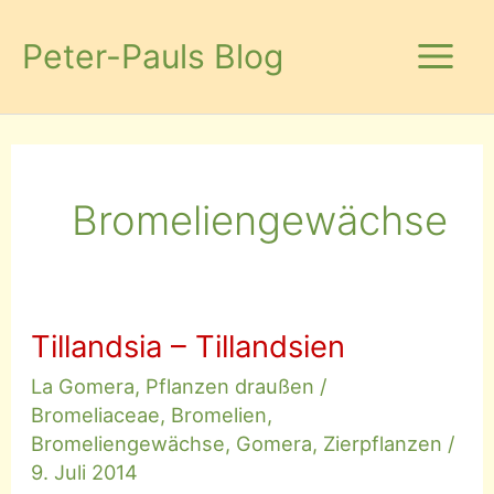
Zum
Inhalt
Peter-Pauls Blog
springen
Bromeliengewächse
Tillandsia – Tillandsien
La Gomera
,
Pflanzen draußen
/
Bromeliaceae
,
Bromelien
,
Bromeliengewächse
,
Gomera
,
Zierpflanzen
/
9. Juli 2014