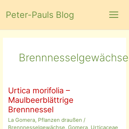
Zum
Inhalt
Peter-Pauls Blog
springen
Brennnesselgewächse
Urtica morifolia –
Maulbeerblättrige
Brennnessel
La Gomera
,
Pflanzen draußen
/
Brennnesselgewächse
,
Gomera
,
Urticaceae