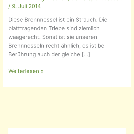
/
9. Juli 2014
Diese Brennnessel ist ein Strauch. Die
blatttragenden Triebe sind ziemlich
waagerecht. Sonst ist sie unseren
Brennnesseln recht ähnlich, es ist bei
Berührung auch der gleiche […]
Urtica
Weiterlesen »
morifolia
–
Maulbeerblättrige
Brennnessel