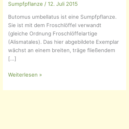
Sumpfpflanze
/
12. Juli 2015
Butomus umbellatus ist eine Sumpfpflanze.
Sie ist mit dem Froschlöffel verwandt
(gleiche Ordnung Froschlöffelartige
(Alismatales). Das hier abgebildete Exemplar
wächst an einem breiten, träge fließendem
[…]
Butomus
Weiterlesen »
umbellatus
–
Schwanenblume