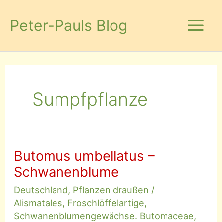
Zum
Inhalt
Peter-Pauls Blog
springen
Sumpfpflanze
Butomus umbellatus –
Schwanenblume
Deutschland
,
Pflanzen draußen
/
Alismatales
,
Froschlöffelartige
,
Schwanenblumengewächse. Butomaceae
,