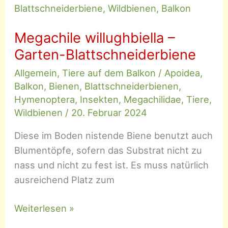
Megachile willughbiella –
Garten-Blattschneiderbiene
Allgemein
,
Tiere auf dem Balkon
/
Apoidea
,
Balkon
,
Bienen
,
Blattschneiderbienen
,
Hymenoptera
,
Insekten
,
Megachilidae
,
Tiere
,
Wildbienen
/
20. Februar 2024
Diese im Boden nistende Biene benutzt auch
Blumentöpfe, sofern das Substrat nicht zu
nass und nicht zu fest ist. Es muss natürlich
ausreichend Platz zum
Megachile
Weiterlesen »
willughbiella