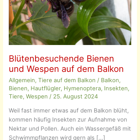
Blütenbesuchende Bienen
und Wespen auf dem Balkon
Allgemein
,
Tiere auf dem Balkon
/
Balkon
,
Bienen
,
Hautflügler
,
Hymenoptera
,
Insekten
,
Tiere
,
Wespen
/
25. August 2024
Weil fast immer etwas auf dem Balkon blüht,
kommen häufig Insekten zur Aufnahme von
Nektar und Pollen. Auch ein Wassergefäß mit
Schwimmpflanzen wird gern als […]