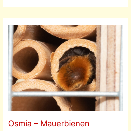
–
Große
Stängelwespe
Osmia – Mauerbienen