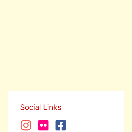
auf
dem
Balkon
Social Links