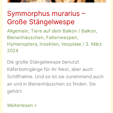
Symmorphus murarius –
Große Stängelwespe
Allgemein
,
Tiere auf dem Balkon
/
Balkon
,
Bienenhäuschen
,
Faltenwespen
,
Hymenoptera
,
Insekten
,
Vespidae
/
3. März
2024
Die große Stängelwespe benutzt
Käferbohrgänge für ihr Nest, aber auch
Schilfhalme. Und so ist sie zunehmend auch
an und in Bienenhäuschen zu finden. Sie
gehört
Symmorphus
Weiterlesen »
murarius