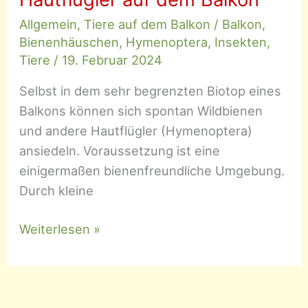
Allgemein
,
Tiere auf dem Balkon
/
Balkon
,
Bienenhäuschen
,
Hymenoptera
,
Insekten
,
Tiere
/
19. Februar 2024
Selbst in dem sehr begrenzten Biotop eines
Balkons können sich spontan Wildbienen
und andere Hautflügler (Hymenoptera)
ansiedeln. Voraussetzung ist eine
einigermaßen bienenfreundliche Umgebung.
Durch kleine
Wildbienen
Weiterlesen »
und
andere
Hautflügler