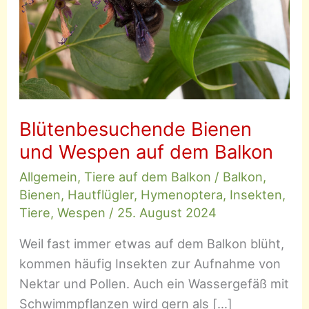
Blütenbesuchende Bienen
und Wespen auf dem Balkon
Allgemein
,
Tiere auf dem Balkon
/
Balkon
,
Bienen
,
Hautflügler
,
Hymenoptera
,
Insekten
,
Tiere
,
Wespen
/
25. August 2024
Weil fast immer etwas auf dem Balkon blüht,
kommen häufig Insekten zur Aufnahme von
Nektar und Pollen. Auch ein Wassergefäß mit
Schwimmpflanzen wird gern als […]